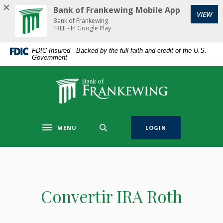
Home
Download
Bank of Frankewing Mobile App
(Op
VIEW
Skip
Acrobat
Bank of Frankewing
to
Reader
FREE - In Google Play
main
5.0
FDIC-Insured - Backed by the full faith and credit of the U.S.
content
or
Government
Skip
higher
to
to
Bank of Frankewing
footer
view
.pdf
files.
MENU
LOGIN
Toggle navigation
Convertir IRA Roth