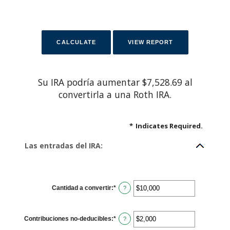
Su IRA podría aumentar $7,528.69 al
convertirla a una Roth IRA.
*
Indicates Required.
Las entradas del IRA:
Cantidad a convertir
:
*
E
?
n
t
e
r
Contribuciones no-deducibles
:
*
a
E
?
n
n