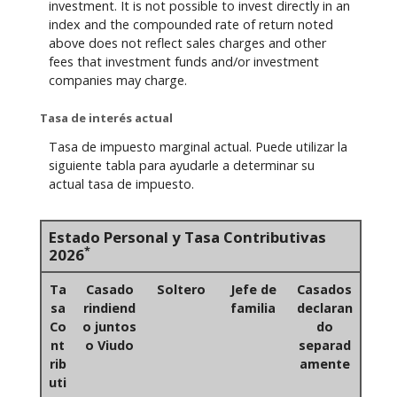
investment. It is not possible to invest directly in an
index and the compounded rate of return noted
above does not reflect sales charges and other
fees that investment funds and/or investment
companies may charge.
Tasa de interés actual
Tasa de impuesto marginal actual. Puede utilizar la
siguiente tabla para ayudarle a determinar su
actual tasa de impuesto.
Estado Personal y Tasa Contributivas
*
2026
Ta
Casado
Soltero
Jefe de
Casados
sa
rindiend
familia
declaran
Co
o juntos
do
nt
o Viudo
separad
rib
amente
uti