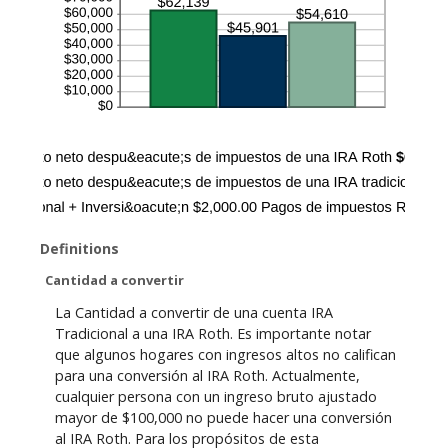
2
0
t
u
0
%
w
n
%
a
e
t
n
e
b
d
n
e
5
0
t
0
%
w
%
a
e
n
e
d
n
5
0
0
%
%
a
n
d
5
0
%
Definitions
Cantidad a convertir
La Cantidad a convertir de una cuenta IRA
Tradicional a una IRA Roth. Es importante notar
que algunos hogares con ingresos altos no califican
para una conversión al IRA Roth. Actualmente,
cualquier persona con un ingreso bruto ajustado
mayor de $100,000 no puede hacer una conversión
al IRA Roth. Para los propósitos de esta