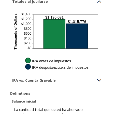
,
Totales al Jubilarse
0
0
0
,
0
0
0
IRA vs. Cuenta Gravable
Definitions
Balance inicial
La cantidad total que usted ha ahorrado