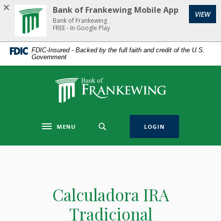
Home
Download
Bank of Frankewing Mobile App
(Op
VIEW
Skip
Acrobat
Bank of Frankewing
to
Reader
FREE - In Google Play
main
5.0
FDIC-Insured - Backed by the full faith and credit of the U.S.
content
or
Government
Skip
higher
to
to
Bank of Frankewing
footer
view
.pdf
files.
MENU
LOGIN
Toggle navigation
Calculadora IRA
Tradicional