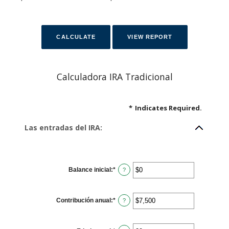
Calculadora IRA Tradicional
*
Indicates Required.
Las entradas del IRA:
Balance inicial
:
*
E
?
n
t
e
r
Contribución anual
:
*
a
E
?
n
n
a
t
m
e
o
r